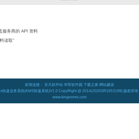
服务商的 API 资料
料读取”
友情连接：
非凡软件站
华军软件园
下载之家
网站建设
mis快递业务系统(KMS快递系统)V1.0 CopyRight @ 2014(2020SR1653199),版权
www.kingexmis.com